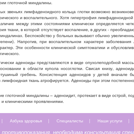
фии глоточной миндалины.
ных звеньях лимфаденоидного кольца глотки возможно возникнове
фического и воспалительного. Хотя гипертрофия лимфаденоидной 
азличие между этими состояниями клинически определяется четко
ия ткани, в которой отсутствует воспаление, в других - преоблад
миндалинах. Беспокойство у больных вызывают обычно увеличенны
I степени). Напротив, при воспалительном характере заболевани
арактер. Эти особенности клинической симптоматики и обусловли
гического.
ически аденоиды представляются в виде опухолеподобной массы
основании в области купола носоглотки. Свисая книзу, аденои
етушиный гребень. Консистенция аденоидов у детей вначале бы
м лимфоидная ткань атрофируется. Аденоиды при этом постепенно
е глоточной миндалины – аденоидит, протекает в виде острой, п
 и клиническими проявлениями.
|
Азбука здоровья
|
Специалисты
|
Наши услуги
|
противопоказания, необходима консультация спе