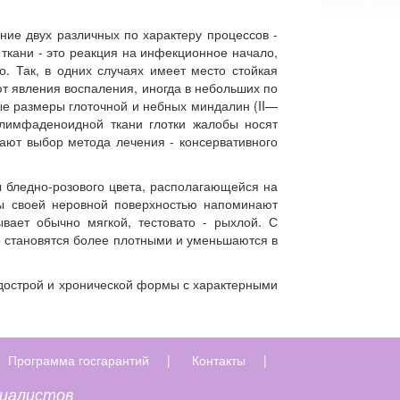
ние двух различных по характеру процессов -
ткани - это реакция на инфекционное начало,
. Так, в одних случаях имеет место стойкая
ают явления воспаления, иногда в небольших по
е размеры глоточной и небных миндалин (II—
я лимфаденоидной ткани глотки жалобы носят
вают выбор метода лечения - консервативного
 бледно-розового цвета, располагающейся на
ды своей неровной поверхностью напоминают
вает обычно мягкой, тестовато - рыхлой. С
 становятся более плотными и уменьшаются в
одострой и хронической формы с характерными
Программа госгарантий
|
Контакты
|
циалистов