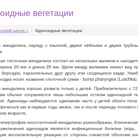
оидные вегетации
нский центр +
Аденоидные вегетации
я миндалина, наряду с язычной, двумя нёбными и двумя трубны
а.
я глоточная миндалина состоит из нескольких валиков и находитс
ширина 20 мм и длина 25 мм. Щели между валиками имеют вид п
х бороздок, параллельных друг другу или сходящихся кзади. Наи
оздка носит название глоточной сумки - bursa pharyngea (Luschka).
 миндалина хорошо развита только у детей. Приблизительно с 12
дам обычно сохраняются лишь небольшие остатки аденоидной тк
ё. Аденоиды наблюдаются одинаково часто у детей обоего пола о
тречаться как в первые годы жизни, так и после периода полового
ком возрасте.
гипертрофии носоглоточной миндалины разнообразны. Клинические
 увеличения аденоидов являются инфекционные болезни (корь, к
ие воспалительную реакцию со стороны слизистой оболочки нос