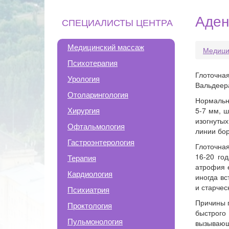
Аден
СПЕЦИАЛИСТЫ ЦЕНТРА
Медицинский массаж
Медици
Психотерапия
Глоточна
Урология
Вальдеер
Отоларингология
Нормальна
Хирургия
5-7 мм, 
изогнуты
Офтальмология
линии бор
Гастроэнтерология
Глоточная
16-20 го
Терапия
атрофия е
Кардиология
иногда вс
и старчес
Психиатрия
Причины 
Проктология
быстрого
Пульмонология
вызывающ