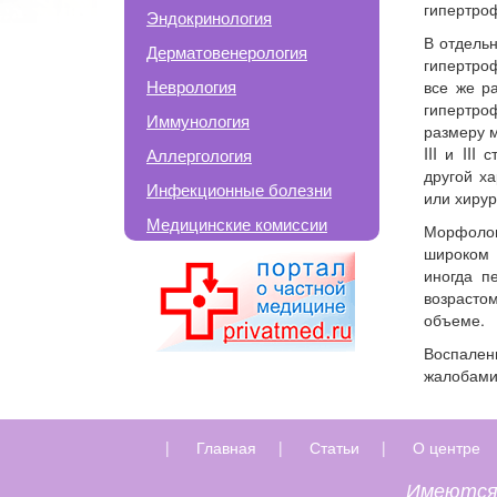
гипертро
Эндокринология
В отдель
Дерматовенерология
гипертро
Неврология
все же р
гипертроф
Иммунология
размеру 
III и II
Аллергология
другой х
Инфекционные болезни
или хирур
Медицинские комиссии
Морфолог
широком 
иногда п
возрасто
объеме.
Воспалени
жалобами
|
Главная
|
Статьи
|
О центре
Имеются 