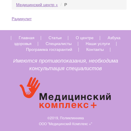
Медицинский центр +
Р
Радикулит
|
Главная
|
Статьи
|
О центре
|
Азбука
здоровья
|
Специалисты
|
Наши услуги
|
Программа госгарантий
|
Контакты
|
Имеются противопоказания, необходима
консультация специалистов
©2019, Поликлинника
ООО "Медицинский Комплекс +"