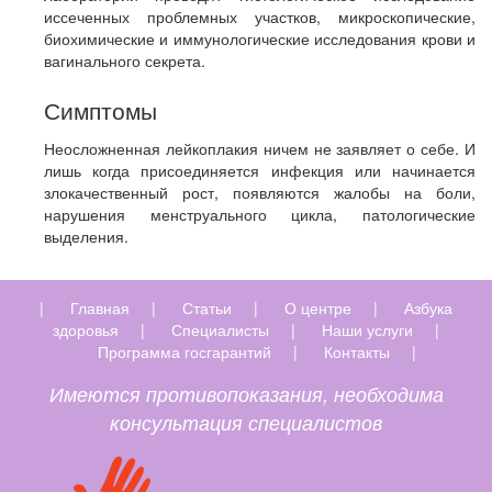
иссеченных проблемных участков, микроскопические,
биохимические и иммунологические исследования крови и
вагинального секрета.
Симптомы
Неосложненная лейкоплакия ничем не заявляет о себе. И
лишь когда присоединяется инфекция или начинается
злокачественный рост, появляются жалобы на боли,
нарушения менструального цикла, патологические
выделения.
|
Главная
|
Статьи
|
О центре
|
Азбука
здоровья
|
Специалисты
|
Наши услуги
|
Программа госгарантий
|
Контакты
|
Имеются противопоказания, необходима
консультация специалистов