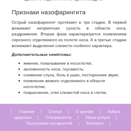
Признаки назофарингита
Острый назофарингит протекает в три стадии. В первой
возникает неприятная сухость в области носа,
раздражение. Вторая фаза характеризуется появлением
серозного отделяемого из полоти носа. А в третью стадию
возникают выделения слизисто-гнойного характера.
Дополнительные симптомы:
жжение, покалывание в носоглотке;
заложенность носа, гнусавость;
снижение слуха, боль в ушах, посторонние звуки;
появление вязкого отделяемого в области
носоглотки;
покраснение, отек слизистой носа и глотки.
|
Главная
|
Статьи
|
О центре
|
Азбука
здоровья
|
Специалисты
|
Наши услуги
|
Программа госгарантий
|
Контакты
|