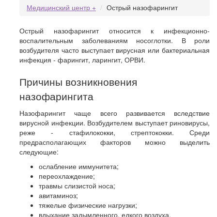
Медицинский центр +
Острый назофарингит
Острый назофарингит относится к инфекционно-
воспалительным заболеваниям носоглотки. В роли
возбудителя часто выступает вирусная или бактериальная
инфекция - фарингит, ларингит, ОРВИ.
Причины возникновения
назофарингита
Назофарингит чаще всего развивается вследствие
вирусной инфекции. Возбудителем выступает риновирусы,
реже - стафилококки, стрептококки. Среди
предрасполагающих факторов можно выделить
следующие:
ослабление иммунитета;
переохлаждение;
травмы слизистой носа;
авитаминоз;
тяжелые физические нагрузки;
вдыхание задымленного, едкого воздуха.