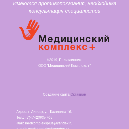
Имеются противопоказания, необходима
консультация специалистов
©2019, Поликлинника
ООО "Медицинский Комплекс +"
Cоздание сайта
Октавиан
Адрес: г. Липецк, ул. Калинина 1б.
Тел.: +7(4742)905-705.
Факс medkompleksplus@yandex.ru
e-mail: medkompleks@yandex.ru