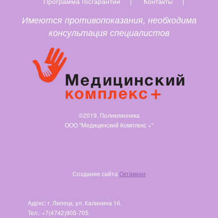
Программа госгарантий
|
Контакты
|
Имеются противопоказания, необходима
консультация специалистов
©2019, Поликлинника
ООО "Медицинский Комплекс +"
Cоздание сайта
Октавиан
Адрес: г. Липецк, ул. Калинина 1б.
Тел.: +7(4742)905-705.