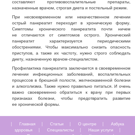
составляют противовоспалительные препараты,
назначенные врачом, строгая диета и постельный режим.
При несвоевременном или некачественном лечении
острый панкреатит переходит в хроническую форму.
Симптомы хронического панкреатита почти ничем
не отличаются от симптомов острого. Хронический
панкреатит характеризуется периодическими
обострениями. Чтобы максимально снизить опасность
приступов, а также их частоту, нужно строго соблюдать
диету, назначенную врачом-специалистом.
Профилактика панкреатита заключается в своевременном
лечении инфекционных заболеваний, воспалительных
процессов в брюшной полости, желчнокаменной болезни
и алкоголизма. Также нужно правильно питаться. И очень
важно своевременно обратиться к врачу при первых
признаках болезни, чтобы предотвратить развитие
ее хронической формы.
|
Главная
|
Статьи
|
О центре
|
Азбука
здоровья
|
Специалисты
|
Наши услуги
|