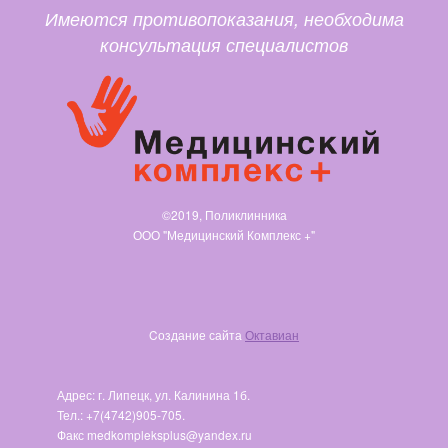
Имеются противопоказания, необходима
консультация специалистов
©2019, Поликлинника
ООО "Медицинский Комплекс +"
Cоздание сайта
Октавиан
Адрес: г. Липецк, ул. Калинина 1б.
Тел.: +7(4742)905-705.
Факс medkompleksplus@yandex.ru