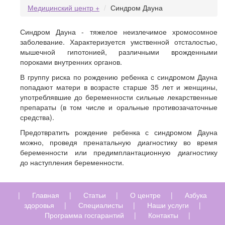
Медицинский центр +
Синдром Дауна
Синдром Дауна - тяжелое неизлечимое хромосомное
заболевание. Характеризуется умственной отсталостью,
мышечной гипотонией, различными врожденными
пороками внутренних органов.
В группу риска по рождению ребенка с синдромом Дауна
попадают матери в возрасте старше 35 лет и женщины,
употреблявшие до беременности сильные лекарственные
препараты (в том числе и оральные противозачаточные
средства).
Предотвратить рождение ребенка с синдромом Дауна
можно, проведя пренатальную диагностику во время
беременности или предимплантационную диагностику
до наступления беременности.
|
Главная
|
Статьи
|
О центре
|
Азбука
здоровья
|
Специалисты
|
Наши услуги
|
Программа госгарантий
|
Контакты
|